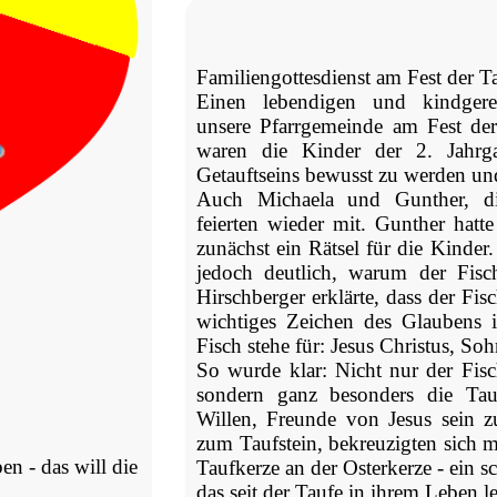
Familiengottesdienst am Fest der Ta
Einen lebendigen und kindgerech
unsere Pfarrgemeinde am Fest der
waren die Kinder der 2. Jahrga
Getauftseins bewusst zu werden und
Auch Michaela und Gunther, di
feierten wieder mit. Gunther hatt
zunächst ein Rätsel für die Kinder
jedoch deutlich, warum der Fisc
Hirschberger erklärte, dass der Fis
wichtiges Zeichen des Glaubens i
Fisch stehe für: Jesus Christus, Soh
So wurde klar: Nicht nur der Fisc
sondern ganz besonders die Tau
Willen, Freunde von Jesus sein z
zum Taufstein, bekreuzigten sich 
n - das will die
Taufkerze an der Osterkerze - ein s
das seit der Taufe in ihrem Leben le