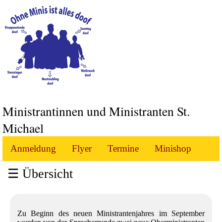
Ministrantinnen und Ministranten St.
Michael
Anmeldung
Flyer
Termine
Minishop
☰ Übersicht
Unser
Dienst
Zu Beginn des neuen Ministrantenjahres im September
Aktionen